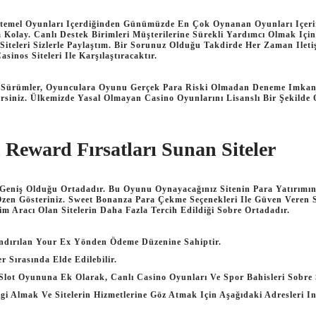
htemel Oyunları Içerdiğinden Günümüzde En Çok Oynanan Oyunları Içeri
olay. Canlı Destek Birimleri Müşterilerine Sürekli Yardımcı Olmak Için 
 Siteleri Sizlerle Paylaştım. Bir Sorunuz Olduğu Takdirde Her Zaman Ilet
inos Siteleri Ile Karşılaştıracaktır.
ürümler, Oyunculara Oyunu Gerçek Para Riski Olmadan Deneme Imkanı Ta
rsiniz. Ülkemizde Yasal Olmayan Casino Oyunlarını Lisanslı Bir Şekilde
n Reward Fırsatları Sunan Siteler
i Geniş Olduğu Ortadadır. Bu Oyunu Oynayacağınız Sitenin Para Yatırım
en Gösteriniz. Sweet Bonanza Para Çekme Seçenekleri Ile Güven Veren S
im Aracı Olan Sitelerin Daha Fazla Tercih Edildiği Sobre Ortadadır.
dırılan Your Ex Yönden Ödeme Düzenine Sahiptir.
 Sırasında Elde Edilebilir.
Slot Oyununa Ek Olarak, Canlı Casino Oyunları Ve Spor Bahisleri Sobre
i Almak Ve Sitelerin Hizmetlerine Göz Atmak Için Aşağıdaki Adresleri Inc