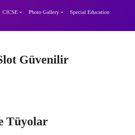
CICSE
Photo Gallery
Special Education
lot Güvenilir
e Tüyolar