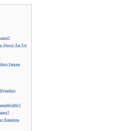
nanır?
Sitesi: En İyi
tları Sunan
Oyunları
angileridir?
anır?
ar Empieza