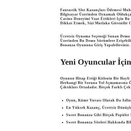
Fantastik Slot Kazançları Ödemesi Mu
Bilgisayar Üzerinden Oynamak Oldukça K
Casino Deneyimi Vaat Ettikleri Için Bu
Dikkat Etmek, Sizi Mutlaka Güvenilir Cas
Ücretsiz Oynama Seçeneği Sunan Demo S
Üzerinden Bu Demo Sürümlere Erişebili
Bonanza Oyununa Giriş Yapabilirsiniz.
Yeni Oyuncular İçi
Oyunun Hitap Ettiği Kitlenin Bir Hayl
Herhangi Bir Soruna Yol Açmamasına Öz
Çıktıkları Ortadadır. Birçok Farklı Çek
Oyun, Küme Yuvası Olarak Da Adlan
En Yüksek Kazanç, Ücretsiz Dönüşler
Sweet Bonanza Gibi Birçok Popüler 
Sweet Bonanza Siteleri Hakkında Bilg