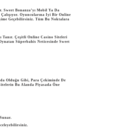
r. Sweet Bonanza’yı Mobil Ya Da
Çalışıyor. Oyuncularına Iyi Bir Online
işime Geçebilirsiniz. Tüm Bu Noktalara
nır. Çeşitli Online Casino Siteleri
 Oynatan Süperbahis Neticesinde Sweet
ında Olduğu Gibi, Para Çekiminde De
itelerin Bu Alanda Piyasada Öne
 Sunar.
eleyebilirsiniz.