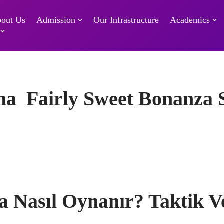
out Us
Admission
Our Infrastructure
Academics
a ️ Fairly Sweet Bonanza S
 Nasıl Oynanır? Taktik V