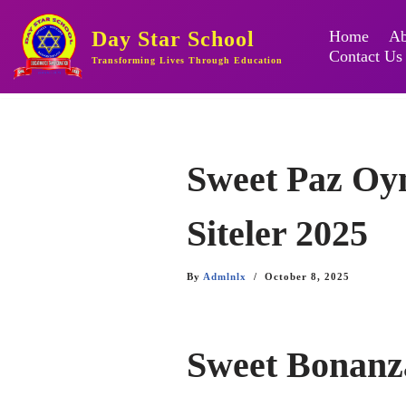
Day Star School
Home
Ab
Skip
Contact Us
To
Transforming Lives Through Education
Content
Sweet Paz Oyn
Siteler 2025
By
Admlnlx
October 8, 2025
Sweet Bonanza