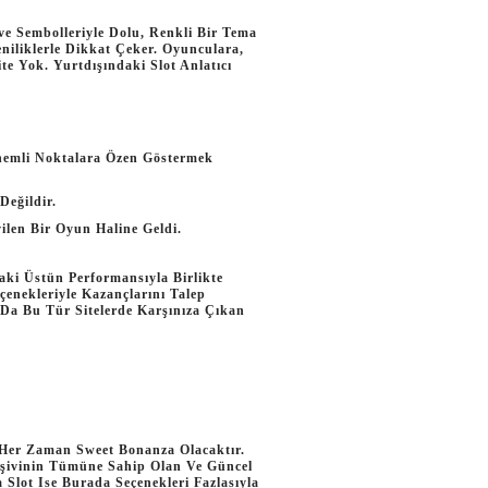
ve Sembolleriyle Dolu, Renkli Bir Tema
iliklerle Dikkat Çeker. Oyunculara,
te Yok. Yurtdışındaki Slot Anlatıcı
nemli Noktalara Özen Göstermek
eğildir.
len Bir Oyun Haline Geldi.
ki Üstün Performansıyla Birlikte
enekleriyle Kazançlarını Talep
 Da Bu Tür Sitelerde Karşınıza Çıkan
 Her Zaman Sweet Bonanza Olacaktır.
rşivinin Tümüne Sahip Olan Ve Güncel
 Slot Ise Burada Seçenekleri Fazlasıyla