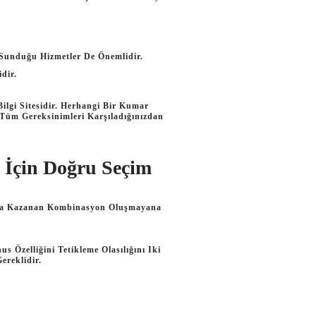
Ve Sunduğu Hizmetler De Önemlidir.
dir.
lgi Sitesidir. Herhangi Bir Kumar
üm Gereksinimleri Karşıladığınızdan
 İçin Doğru Seçim
Fazla Kazanan Kombinasyon Oluşmayana
s Özelliğini Tetikleme Olasılığını Iki
ereklidir.