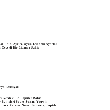
t Edin. Ayrıca Oyun Içindeki Ayarlar
 Geçerli Bir Lisansa Sahip
ya Benziyor.
rkiye’deki En Popüler Bahis
r Bahisleri Sobre Sunar. Youwin,
 Fark Yaratır. Sweet Bonanza, Popüler