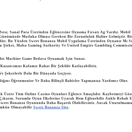
ıra; Sanal Para Üzerinden Eğlencesine Oynama Fırsatı Ag Vardır. Mobil U
ünümüzde Mutlaka Olması Gereken Bir Zorunluluk Haline Gelmiştir. Böy
ür. Bu Yüzden Sweet Bonanza Mobil Uygulama Üzerinden Oynanır Mı S
Şirket, Malta Gaming Authority Ve United Empire Gambling Commission G
Slot Machine Game Bedava Oynamak Için Sunar.
Kazancımızı Kafamız Rahat Bir Şekilde Katlayabiliriz.
Ve Şekerlerle Dolu Bir Dünyada Geçiyor.
ığını Öğrenmenize Ve Daha Bilinçli Bahisler Yapmanıza Yardımcı Olur.
k Üzere Tüm Online Casino Oyunları Eğlence Amaçlıdır. Kaybetmeyi Göz
ıkarın. Sorumlu Oyun Ilkelerine Uyarak Hem Eğlenebilir Ankle Rehab E
irly Sweet Bonanza Oyununda Daha Başarılı Olabilirsiniz. Ancak Unutulma
mkün Olmayabilir
Sweet Bonanza Slot
.