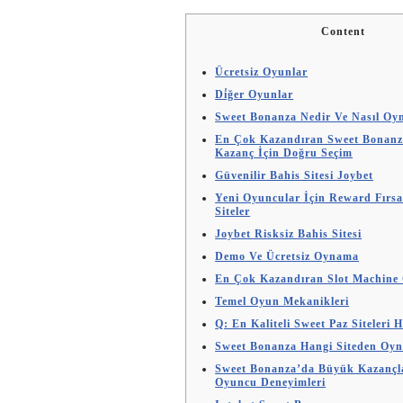
Content
Ücretsiz Oyunlar
Di̇ğer Oyunlar
Sweet Bonanza Nedir Ve Nasıl Oy
En Çok Kazandıran Sweet Bonanza 
Kazanç İçin Doğru Seçim
Güvenilir Bahis Sitesi Joybet
Yeni Oyuncular İçin Reward Fırsa
Siteler
Joybet Risksiz Bahis Sitesi
Demo Ve Ücretsiz Oynama
En Çok Kazandıran Slot Machine 
Temel Oyun Mekanikleri
Q: En Kaliteli Sweet Paz Siteleri H
Sweet Bonanza Hangi Siteden Oyn
Sweet Bonanza’da Büyük Kazançl
Oyuncu Deneyimleri